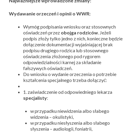
Najważniejsze wprowadzone zmiany:
Wydawanie orzeczeń i opinii o WWR:
Wymóg podpisania wniosku oraz stosownych
oświadczeń przez
obojga rodziców
. Jeżeli
podpis złoży tylko jedno z nich, konieczne będzie
dołączenie dokumentacji wyjaśniającej brak
podpisu drugiego rodzica lub stosownego
oświadczenia złożonego pod rygorem
odpowiedzialności karnej za składanie
fałszywych oświadczeń.
Do wniosku o wydanie orzeczenia o potrzebie
kształcenia specjalnego trzeba dołączyć:
1. zaświadczenie od odpowiedniego lekarza
specjalisty
:
w przypadku niewidzenia albo słabego
widzenia – okulistyki,
w przypadku niesłyszenia albo słabego
słyszenia – audiologii, foniatrii,