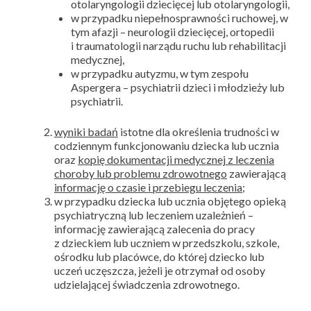
otolaryngologii dziecięcej lub otolaryngologii,
w przypadku niepełnosprawności ruchowej, w
tym afazji – neurologii dziecięcej, ortopedii
i traumatologii narządu ruchu lub rehabilitacji
medycznej,
w przypadku autyzmu, w tym zespołu
Aspergera – psychiatrii dzieci i młodzieży lub
psychiatrii.
wyniki badań
istotne dla określenia trudności w
codziennym funkcjonowaniu dziecka lub ucznia
oraz
kopię dokumentacji medycznej z leczenia
choroby lub problemu zdrowotnego
zawierającą
informację o czasie i przebiegu leczenia
;
w przypadku dziecka lub ucznia objętego opieką
psychiatryczną lub leczeniem uzależnień –
informację zawierającą zalecenia do pracy
z dzieckiem lub uczniem w przedszkolu, szkole,
ośrodku lub placówce, do której dziecko lub
uczeń uczęszcza, jeżeli je otrzymał od osoby
udzielającej świadczenia zdrowotnego.