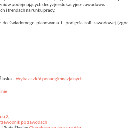
czniów podejmujących decyzje edukacyjno-zawodowe.
h i trendach na runku pracy.
 do świadomego planowania i podjęcia roli zawodowej (zgod
Ślaska –
Wykaz szkół ponadgimnazjalnych
lnie
du 2
,
rzewodnik po zawodach
 Ruda Śląska:
Charakterystyka zawodów