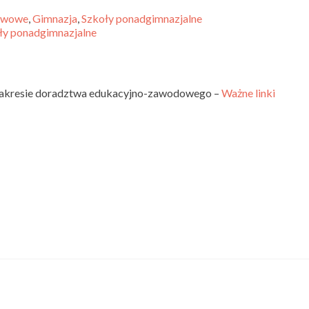
tawowe
,
Gimnazja
,
Szkoły ponadgimnazjalne
oły ponadgimnazjalne
w zakresie doradztwa edukacyjno-zawodowego –
Ważne linki