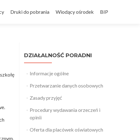
cy
Druki do pobrania
Wiodący ośrodek
BIP
DZIAŁALNOŚĆ PORADNI
Informacje ogólne
szkołę
Przetwarzanie danych osobowych
Zasady przyjęć
we.
Procedury wydawania orzeczeń i
opinii
ch
Oferta dla placówek oświatowych
cznym.