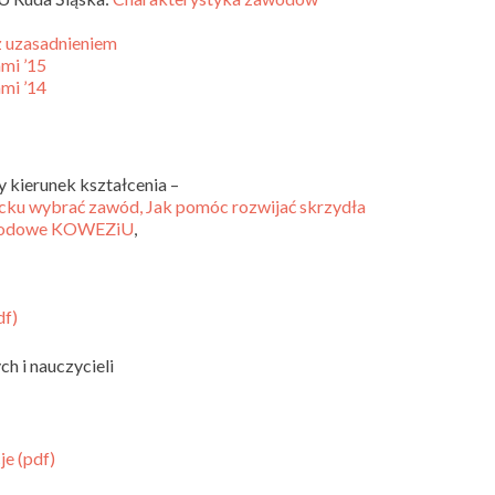
z uzasadnieniem
mi ’15
mi ’14
 kierunek kształcenia –
cku wybrać zawód,
Jak pomóc rozwijać skrzydła
wodowe KOWEZiU
,
df)
 i nauczycieli
je (pdf)