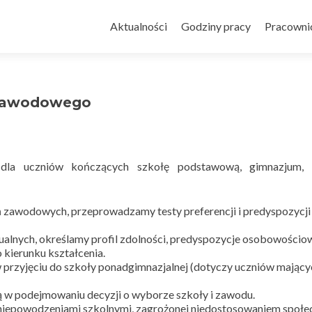
Przejdź
do
Aktualności
Godziny pracy
Pracowni
treści
-Zawodowego
dla uczniów kończących szkołę podstawową, gimnazjum, 
zawodowych, przeprowadzamy testy preferencji i predyspozycji
alnych, określamy profil zdolności, predyspozycje osobowościo
kierunku kształcenia.
przyjęciu do szkoły ponadgimnazjalnej (dotyczy uczniów mający
 podejmowaniu decyzji o wyborze szkoły i zawodu.
 niepowodzeniami szkolnymi, zagrożonej niedostosowaniem społe