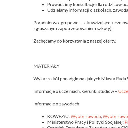
Prowadzimy konsultacje dla rodziców u
Udzielamy informacji o szkołach, zawodac
Poradnictwo grupowe – aktywizujące uczniów
zgłaszanym zapotrzebowaniem szkoły).
Zachęcamy do korzystania z naszej oferty.
MATERIAŁY
Wykaz szkół ponadgimnazjalnych Miasta Ruda 
Informacje o uczelniach, kierunki studiów –
Ucze
Informacje o zawodach
KOWEZiU:
Wybór zawodu
,
Wybór zawo
Ministerstwo Pracy i Polityki Socjalnej:
P
Ośrodek Doradztwa Zawodowego w CKU