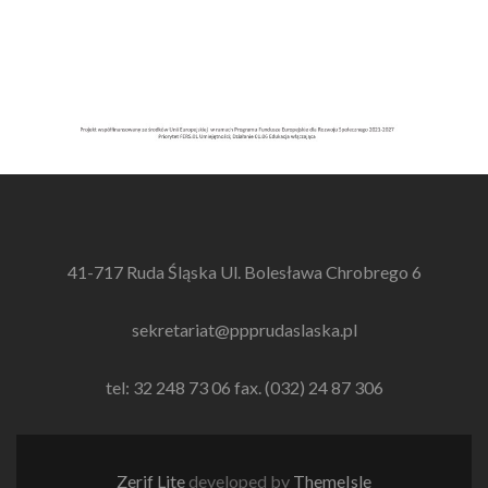
41-717 Ruda Śląska Ul. Bolesława Chrobrego 6
sekretariat@ppprudaslaska.pl
tel: 32 248 73 06 fax. (032) 24 87 306
Zerif Lite
developed by
ThemeIsle